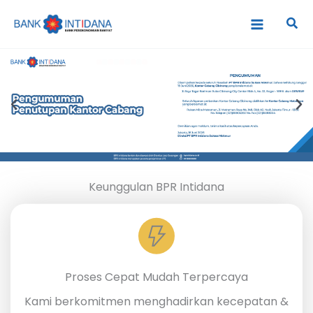
Lewati
Cari
ke
konten
Keunggulan BPR Intidana
Mengapa Memilih
BPR Intidana?
Proses Cepat Mudah Terpercaya
Kami berkomitmen menghadirkan kecepatan &