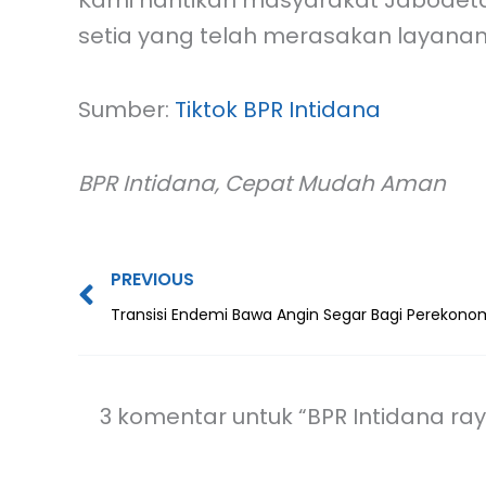
Kami nantikan masyarakat Jabodet
setia yang telah merasakan layanan 
Sumber:
Tiktok BPR Intidana
BPR Intidana, Cepat Mudah Aman
Prev
PREVIOUS
Transisi Endemi Bawa Angin Segar Bagi Perekono
3 komentar untuk “BPR Intidana ra