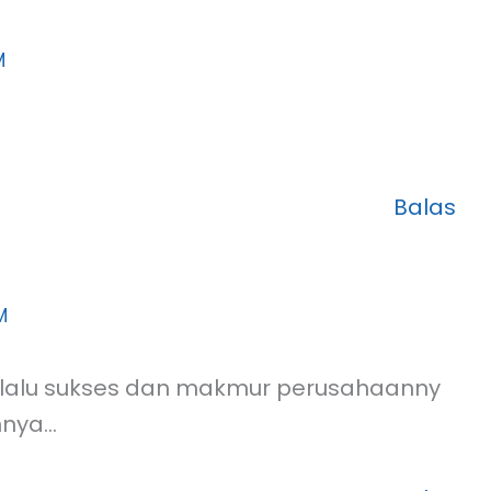
M
Balas
M
elalu sukses dan makmur perusahaanny
nnya…