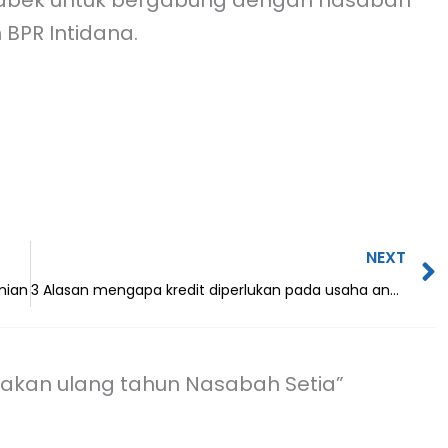
abek untuk bergabung dengan nasabah
BPR Intidana.
NEXT
mian
3 Alasan mengapa kredit diperlukan pada usaha anda
yakan ulang tahun Nasabah Setia”