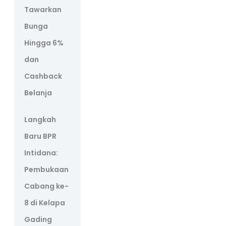
Tawarkan
Bunga
Hingga 6%
dan
Cashback
Belanja
Langkah
Baru BPR
Intidana:
Pembukaan
Cabang ke-
8 di Kelapa
Gading