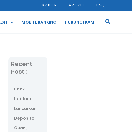
KARIER
ARTIKEL
FAQ
Cari
EDIT
MOBILE BANKING
HUBUNGI KAMI
Recent
Post :
Bank
Intidana
Luncurkan
Deposito
Cuan,