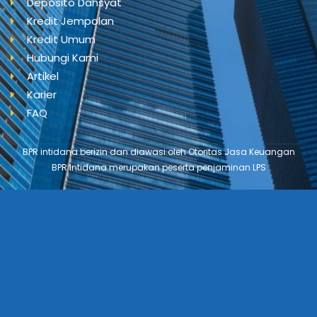
Deposito Dahsyat
Kredit Jempolan
Kredit Umum
Hubungi Kami
Artikel
Karier
FAQ
BPR intidana berizin dan diawasi oleh Otoritas Jasa Keuangan
BPR Intidana merupakan peserta penjaminan LPS