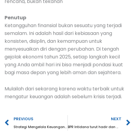
rencana, bukan tekanan
Penutup
Ketangguhan finansial bukan sesuatu yang terjadi
semalam. Ini adalah hasil dari kebiasaan yang
konsisten, disiplin, dan kemampuan untuk
menyesuaikan diri dengan perubahan. Di tengah
gejolak ekonomi tahun 2025, setiap langkah kecil
yang Anda ambil hari ini bisa menjadi pondasi kuat
bagi masa depan yang lebih aman dan sejahtera.
Mulailah dari sekarang karena waktu terbaik untuk
mengatur keuangan adalah sebelum krisis terjadi.
Prev
N
PREVIOUS
NEXT
Strategi Mengelola Keuangan Pribadi di Era Digital
BPR Intidana turut hadir dan mendukung The 1st BPR Green Swing Tournament 2025