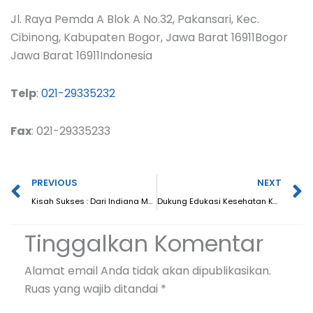
Jl. Raya Pemda A Blok A No.32, Pakansari, Kec.
Cibinong, Kabupaten Bogor, Jawa Barat 16911Bogor
Jawa Barat 16911Indonesia
Telp
:
021-29335232
Fax
: 021-29335233
Prev
N
PREVIOUS
NEXT
Kisah Sukses : Dari Indiana Membuat Intidana
Dukung Edukasi Kesehatan Keluarga, BPR Intidana Sukses Makmur Jadi Pemateri di Acara “Happy Moms, Healthy Teen” Sampoerna University
Tinggalkan Komentar
Alamat email Anda tidak akan dipublikasikan.
Ruas yang wajib ditandai
*