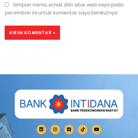
Simpan nama, email, dan situs web saya pada
peramban ini untuk komentar saya berikutnya.
L
I
F
T
Y
i
n
a
i
o
n
s
c
k
u