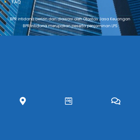
FAQ
BPR intidana berizin dan diawasi oleh Otoritas Jasa Keuangan
BPR Intidana merupakan peserta penjaminan LPS