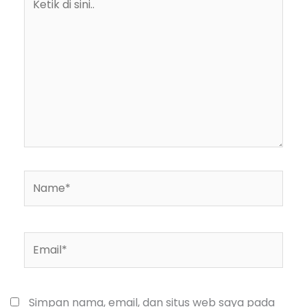
di
sini..
Name*
Email*
Simpan nama, email, dan situs web saya pada