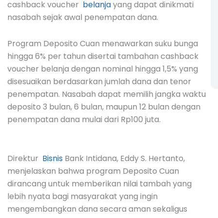
cashback voucher
belanja
yang dapat dinikmati
nasabah sejak awal penempatan dana.
Program Deposito Cuan menawarkan suku bunga
hingga 6% per tahun disertai tambahan cashback
voucher belanja dengan nominal hingga 1,5% yang
disesuaikan berdasarkan jumlah dana dan tenor
penempatan. Nasabah dapat memilih jangka waktu
deposito 3 bulan, 6 bulan, maupun 12 bulan dengan
penempatan dana mulai dari Rp100 juta.
Direktur
Bisnis
Bank Intidana, Eddy S. Hertanto,
menjelaskan bahwa program Deposito Cuan
dirancang untuk memberikan nilai tambah yang
lebih nyata bagi masyarakat yang ingin
mengembangkan dana secara aman sekaligus