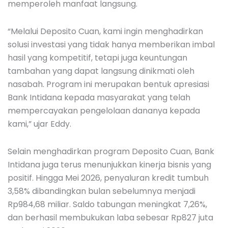
memperoleh manfaat langsung.
“Melalui Deposito Cuan, kami ingin menghadirkan
solusi investasi yang tidak hanya memberikan imbal
hasil yang kompetitif, tetapi juga keuntungan
tambahan yang dapat langsung dinikmati oleh
nasabah. Program ini merupakan bentuk apresiasi
Bank Intidana kepada masyarakat yang telah
mempercayakan pengelolaan dananya kepada
kami,” ujar Eddy.
Selain menghadirkan program Deposito Cuan, Bank
Intidana juga terus menunjukkan kinerja bisnis yang
positif. Hingga Mei 2026, penyaluran kredit tumbuh
3,58% dibandingkan bulan sebelumnya menjadi
Rp984,68 miliar. Saldo tabungan meningkat 7,26%,
dan berhasil membukukan laba sebesar Rp827 juta