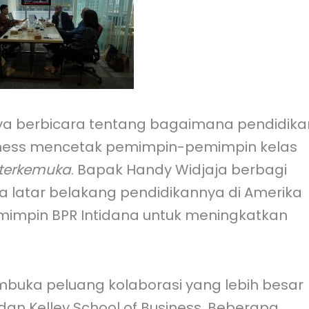
ya berbicara tentang bagaimana pendidika
Business mencetak pemimpin-pemimpin kelas
terkemuka
. Bapak Handy Widjaja berbagi
latar belakang pendidikannya di Amerika
impin BPR Intidana untuk meningkatkan
embuka peluang kolaborasi yang lebih besar
an Kelley School of Business. Beberapa