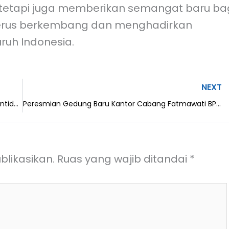
is, tetapi juga memberikan semangat baru ba
terus berkembang dan menghadirkan
ruh Indonesia.
NEXT
Intidana Dalam Genggaman! Mobile Banking BPR Intidana Sukses Makmur Resmi Diluncurkan
Peresmian Gedung Baru Kantor Cabang Fatmawati BPR Intidana Sukses Makmur
blikasikan.
Ruas yang wajib ditandai
*