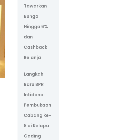
Tawarkan
Bunga
Hingga 6%
dan
Cashback
Belanja
Langkah
Baru BPR
Intidana:
Pembukaan
Cabang ke-
8 di Kelapa
Gading