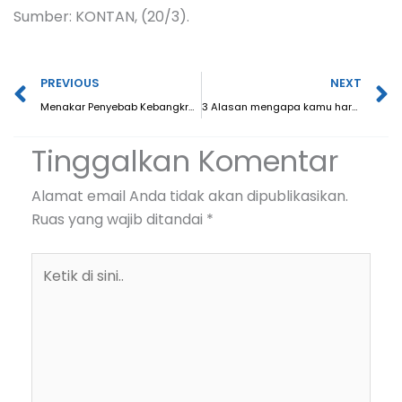
Sumber: KONTAN, (20/3).
Prev
N
PREVIOUS
NEXT
Menakar Penyebab Kebangkrutan SVB (Silicon Valley Bank)
3 Alasan mengapa kamu harus Deposito di BPR
Tinggalkan Komentar
Alamat email Anda tidak akan dipublikasikan.
Ruas yang wajib ditandai
*
Ketik
di
sini..