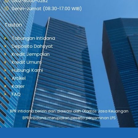
0812-6000-0282
Senin-Jumat (08.30-17.00 WIB)
Tautan
Tabungan Intidana
Deposito Dahsyat
Kredit Jempolan
Kredit Umum
Hubungi Kami
Artikel
Karier
FAQ
BPR intidana berizin dan diawasi oleh Otoritas Jasa Keuangan
BPR Intidana merupakan peserta penjaminan LPS