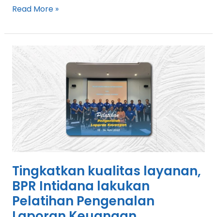
Read More »
Tingkatkan
kualitas
layanan,
BPR
Intidana
lakukan
Pelatihan
Pengenalan
Laporan
Keuangan
Tingkatkan kualitas layanan,
BPR Intidana lakukan
Pelatihan Pengenalan
Laporan Keuangan