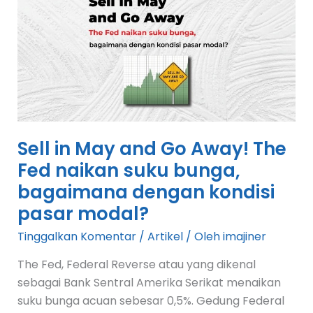
May
and
Go
Away!
The
Fed
naikan
suku
Sell in May and Go Away! The
bunga,
Fed naikan suku bunga,
bagaimana
bagaimana dengan kondisi
dengan
pasar modal?
kondisi
pasar
Tinggalkan Komentar
/
Artikel
/ Oleh
imajiner
modal?
The Fed, Federal Reverse atau yang dikenal
sebagai Bank Sentral Amerika Serikat menaikan
suku bunga acuan sebesar 0,5%. Gedung Federal