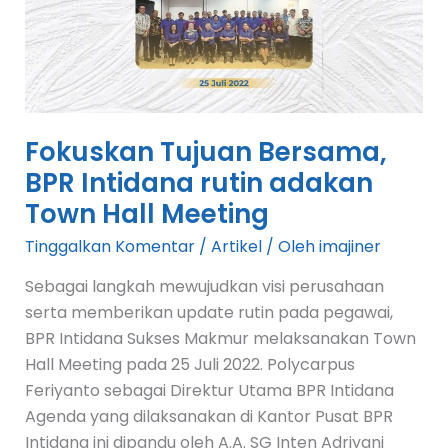
Intidana
rutin
adakan
Town
Hall
Meeting
Fokuskan Tujuan Bersama,
BPR Intidana rutin adakan
Town Hall Meeting
Tinggalkan Komentar
/
Artikel
/ Oleh
imajiner
Sebagai langkah mewujudkan visi perusahaan
serta memberikan update rutin pada pegawai,
BPR Intidana Sukses Makmur melaksanakan Town
Hall Meeting pada 25 Juli 2022. Polycarpus
Feriyanto sebagai Direktur Utama BPR Intidana
Agenda yang dilaksanakan di Kantor Pusat BPR
Intidana ini dipandu oleh A.A. SG Inten Adriyani