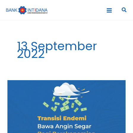
Lewati
Cari
ke
konten
13 September
2022
Transisi
Endemi
Bawa
Angin
Segar
Bagi
Perekonomian