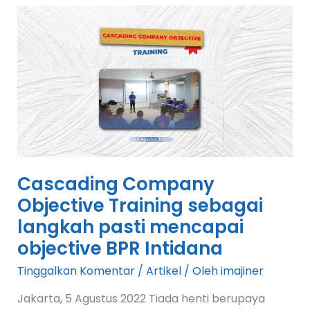
Cascading
Company
Objective
Training
sebagai
langkah
pasti
mencapai
objective
BPR
Cascading Company
Intidana
Objective Training sebagai
langkah pasti mencapai
objective BPR Intidana
Tinggalkan Komentar
/
Artikel
/ Oleh
imajiner
Jakarta, 5 Agustus 2022 Tiada henti berupaya