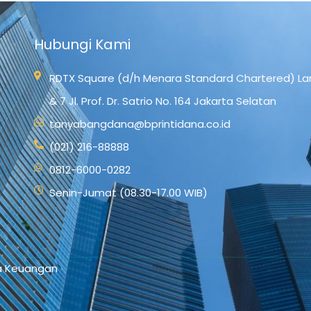
Hubungi Kami
RDTX Square (d/h Menara Standard Chartered) Lan
& 7 Jl. Prof. Dr. Satrio No. 164 Jakarta Selatan
tanyabangdana@bprintidana.co.id
(021) 216-88888
0812-6000-0282
Senin-Jumat (08.30-17.00 WIB)
sa Keuangan