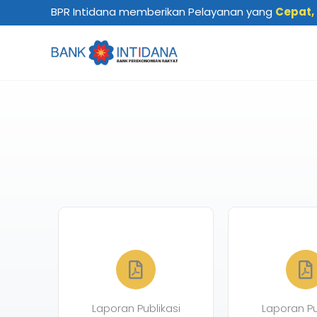
Lewati
BPR Intidana memberikan Pelayanan yang
Cepat,
ke
konten
Laporan Publikasi
Laporan Pu