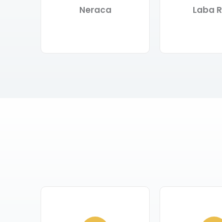
Neraca
Laba R