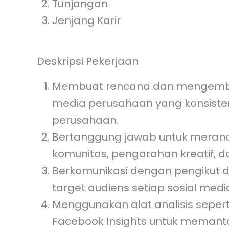
Tunjangan
Posisi
Jenjang Karir
Click or d
Deskripsi Pekerjaan
Upload CV (Maks. 3MB)
Membuat rencana dan mengemban
KIRIM
media perusahaan yang konsisten
perusahaan.
Bertanggung jawab untuk meran
komunitas, pengarahan kreatif, d
Berkomunikasi dengan pengikut 
target audiens setiap sosial medi
Menggunakan alat analisis sepert
Facebook Insights untuk memanta