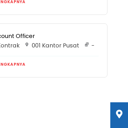
ENGKAPNYA
ount Officer
Kontrak
001 Kantor Pusat
-
ENGKAPNYA