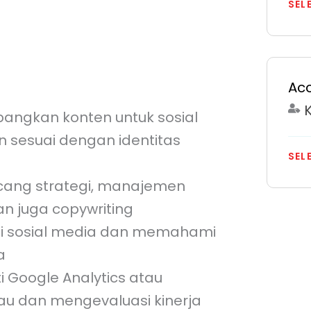
SEL
rag a file to this area to upload.
Acc
gkan konten untuk sosial
 sesuai dengan identitas
SEL
cang strategi, manajemen
an juga copywriting
di sosial media dan memahami
a
i Google Analytics atau
u dan mengevaluasi kinerja