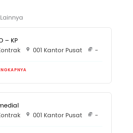
 Lainnya
O – KP
Kontrak
001 Kantor Pusat
-
ENGKAPNYA
medial
Kontrak
001 Kantor Pusat
-