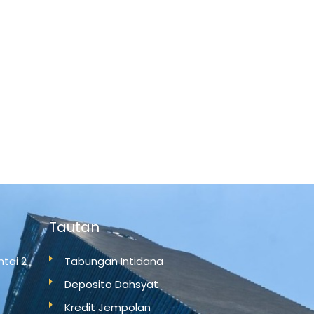
Tautan
tai 2
Tabungan Intidana
Deposito Dahsyat
Kredit Jempolan