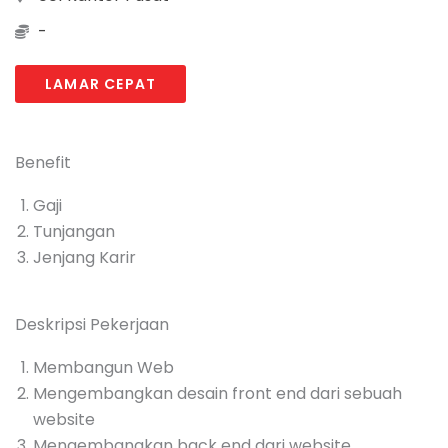
-
LAMAR CEPAT
Benefit
Gaji
Tunjangan
Jenjang Karir
Deskripsi Pekerjaan
Membangun Web
Mengembangkan desain front end dari sebuah
website
Mengembangkan back end dari website
Posisi