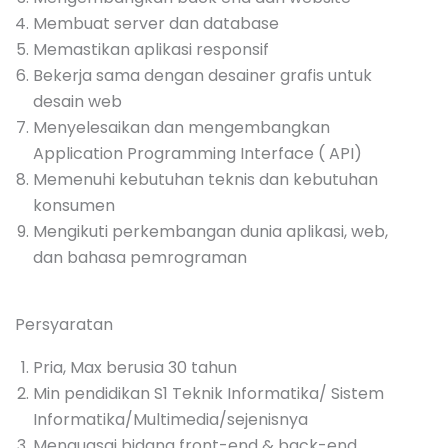
Membuat server dan database
Memastikan aplikasi responsif
Bekerja sama dengan desainer grafis untuk
Click or drag a file to
this area to upload.
desain web
Upload CV (Maks. 3MB)
Menyelesaikan dan mengembangkan
Application Programming Interface ( API)
KIRIM
Memenuhi kebutuhan teknis dan kebutuhan
konsumen
Mengikuti perkembangan dunia aplikasi, web,
dan bahasa pemrograman
Persyaratan
Pria, Max berusia 30 tahun
Min pendidikan S1 Teknik Informatika/ Sistem
Informatika/Multimedia/sejenisnya
Menguasai bidang front-end & back-end