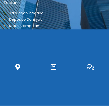
Tautan
Tabungan Intidana
Deposito Dahsyat
Kredit Jempolan
Kredit Umum
Hubungi Kami
Artikel
Karier
FAQ
BPR intidana berizin dan diawasi oleh Otoritas Jasa Keuangan
BPR Intidana merupakan peserta penjaminan LPS