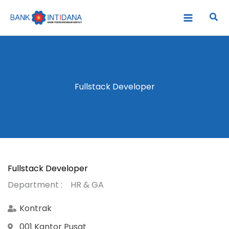
Lewati
Cari
ke
konten
Fullstack Developer
Fullstack Developer
Department :
HR & GA
Kontrak
001 Kantor Pusat